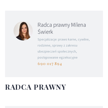
Radca prawny Milena
Świerk
Specjalizacje: prawo karne, cywilne,
rodzinne, sprawy z zakresu
ubezpieczeń społecznych,
postępowanie egzekucyjne
690 017 894
RADCA PRAWNY