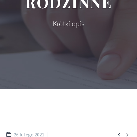
RODZINNE
Krótki opis


26 lutego 2021