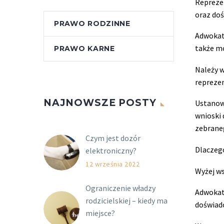
Repreze
oraz do
PRAWO RODZINNE
Adwokat 
także mo
PRAWO KARNE
Należy w
repreze
NAJNOWSZE POSTY
Ustanowi
wnioski
zebraneg
Czym jest dozór
Dlaczeg
elektroniczny?
12 września 2022
Wyżej ws
Ograniczenie władzy
Adwokat 
rodzicielskiej – kiedy ma
doświad
miejsce?