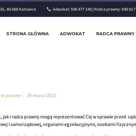
35, 40-668 Katowice
Adwokat: 506 477 240 | Radca prawny: 690 017
STRONA GŁÓWNA
ADWOKAT
RADCA PRAWNY
rie prawne
29 marca 2021
, jak i radca prawny mogą reprezentować Cię w sprawie przed są
wej i samorządowej, organami egzekucyjnymi, osobami fizycznym