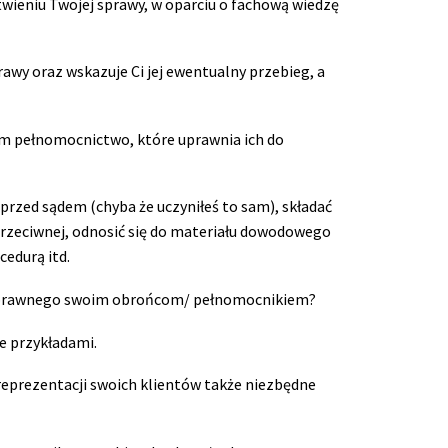
ieniu Twojej sprawy, w oparciu o fachową wiedzę
awy oraz wskazuje Ci jej ewentualny przebieg, a
 im pełnomocnictwo, które uprawnia ich do
zed sądem (chyba że uczyniłeś to sam), składać
rzeciwnej, odnosić się do materiału dowodowego
edurą itd.
cy prawnego swoim obrońcom/ pełnomocnikiem?
e przykładami.
reprezentacji swoich klientów także niezbędne