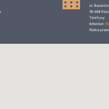
ul. Bażantó
y
40-668 Kat
Telefony:
Adwokat:
50
Radca praw