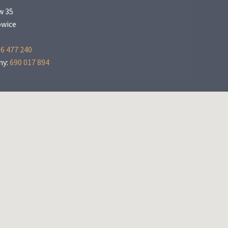
w 35
owice
6 477 240
ny:
690 017 894