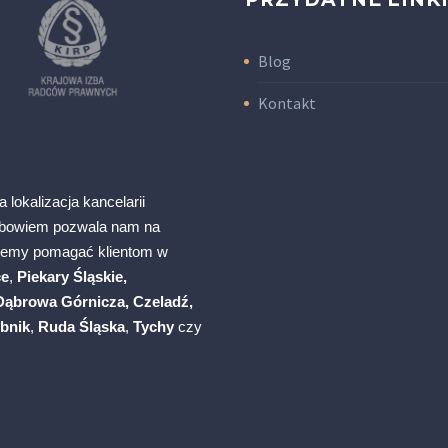
Blog
Kontakt
a lokalizacja kancelarii
albowiem pozwala nam na
żemy pomagać klientom w
ce
,
Piekary Śląskie,
Dąbrowa Górnicza, Czeladź,
bnik
,
Ruda Śląska
,
Tychy
czy