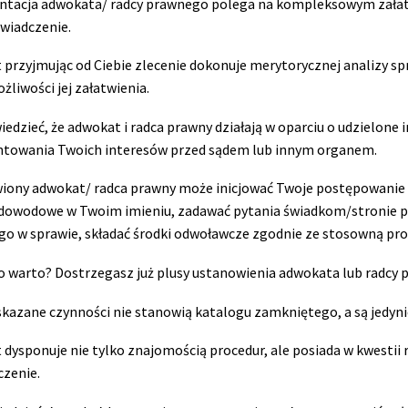
ntacja adwokata/ radcy prawnego polega na kompleksowym załatw
świadczenie.
przyjmując od Ciebie zlecenie dokonuje merytorycznej analizy spr
żliwości jej załatwienia.
iedzieć, że adwokat i radca prawny działają w oparciu o udzielone
ntowania Twoich interesów przed sądem lub innym organem.
ony adwokat/ radca prawny może inicjować Twoje postępowanie pr
 dowodowe w Twoim imieniu, zadawać pytania świadkom/stronie p
o w sprawie, składać środki odwoławcze zgodnie ze stosowną proc
o warto? Dostrzegasz już plusy ustanowienia adwokata lub rad
kazane czynności nie stanowią katalogu zamkniętego, a są jedyni
dysponuje nie tylko znajomością procedur, ale posiada w kwestii 
czenie.