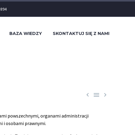
 894
BAZA WIEDZY
SKONTAKTUJ SIĘ Z NAMI



dami powszechnymi, organami administracji
i i osobami prawnymi.