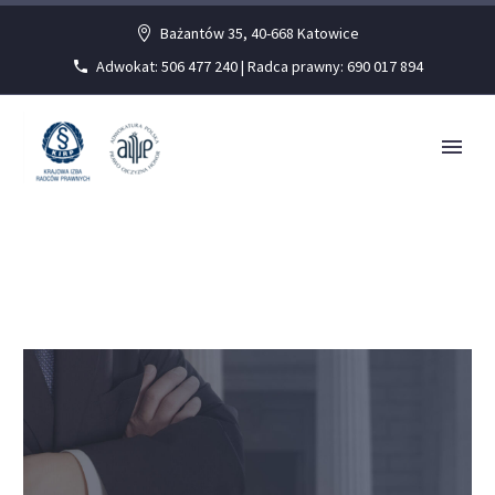
Bażantów 35, 40-668 Katowice
Adwokat: 506 477 240 | Radca prawny: 690 017 894