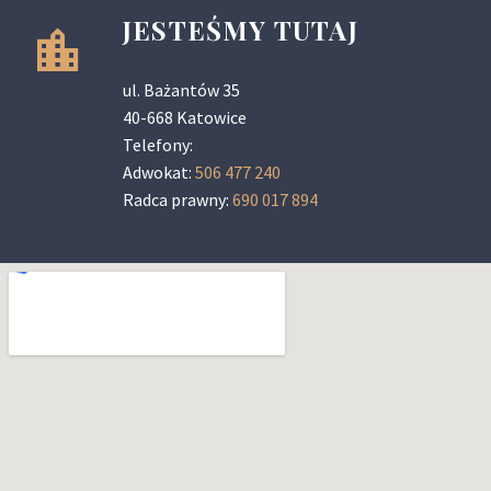
JESTEŚMY TUTAJ
ul. Bażantów 35
40-668 Katowice
Telefony:
Adwokat:
506 477 240
Radca prawny:
690 017 894